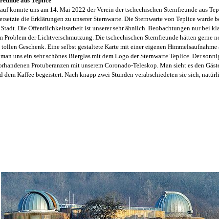
reunde aus Teplice
f konnte uns am 14. Mai 2022 der Verein der tschechischen Sternfreunde aus Tepl
rsetzte die Erklärungen zu unserer Sternwarte. Die Sternwarte von Teplice wurde be
Stadt. Die Öffentlichkeitsarbeit ist unserer sehr ähnlich. Beobachtungen nur bei kl
am Problem der Lichtverschmutzung. Die tschechischen Sternfreunde hätten gerne no
tollen Geschenk. Eine selbst gestaltete Karte mit einer eigenen Himmelsaufnahme
 man uns ein sehr schönes Bierglas mit dem Logo der Sternwarte Teplice. Der sonni
orhandenen Protuberanzen mit unserem Coronado-Teleskop. Man sieht es den Gäste
 dem Kaffee begeistert. Nach knapp zwei Stunden verabschiedeten sie sich, natür