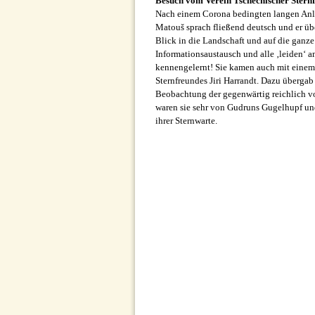
Besuch vom Verein Tschechischer Sternf
Nach einem Corona bedingten langen Anlau
Matouš sprach fließend deutsch und er übe
Blick in die Landschaft und auf die ganze 
Informationsaustausch und alle ‚leiden‘ 
kennengelernt! Sie kamen auch mit einem 
Sternfreundes Jiri Harrandt. Dazu übergab
Beobachtung der gegenwärtig reichlich v
waren sie sehr von Gudruns Gugelhupf und
ihrer Sternwarte.